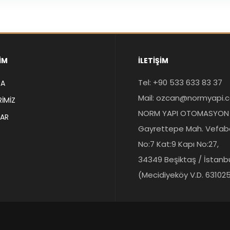
ŞIM
İLETIŞIM
Tel: +90 533 633 83 37
DA
Mail: ozcan@normyapi.
IMIZ
NORM YAPI OTOMASYON Lt
LAR
Gayrettepe Mah. Vefab
No:7 Kat:9 Kapı No:27,
34349 Beşiktaş / İstanb
(Mecidiyeköy V.D. 63102