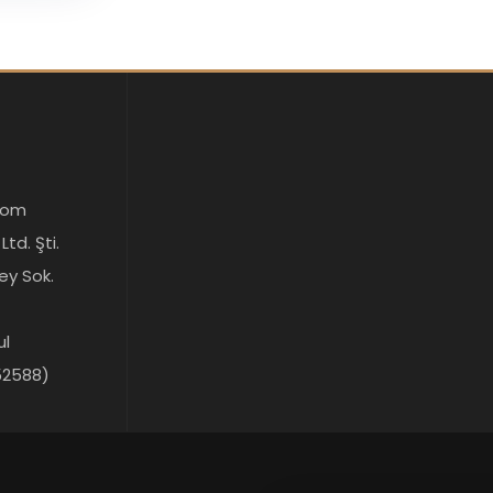
com
d. Şti.
ey Sok.
ul
52588)