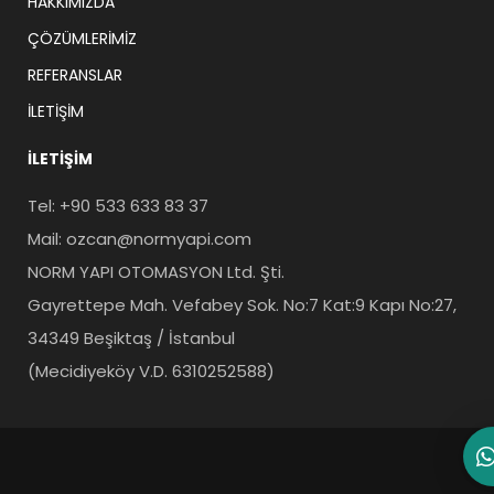
HAKKIMIZDA
ÇÖZÜMLERIMIZ
REFERANSLAR
İLETIŞIM
İLETIŞIM
Tel: +90 533 633 83 37
Mail: ozcan@normyapi.com
NORM YAPI OTOMASYON Ltd. Şti.
Gayrettepe Mah. Vefabey Sok. No:7 Kat:9 Kapı No:27,
34349 Beşiktaş / İstanbul
(Mecidiyeköy V.D. 6310252588)