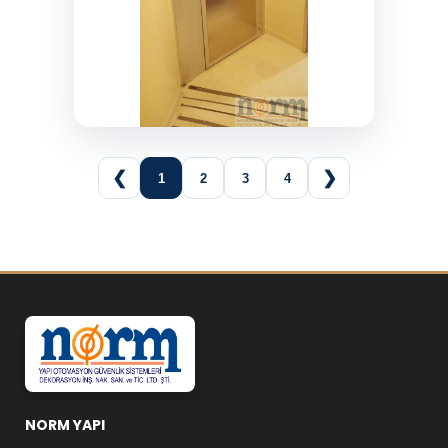
❮
❯
1
2
3
4
NORM YAPI